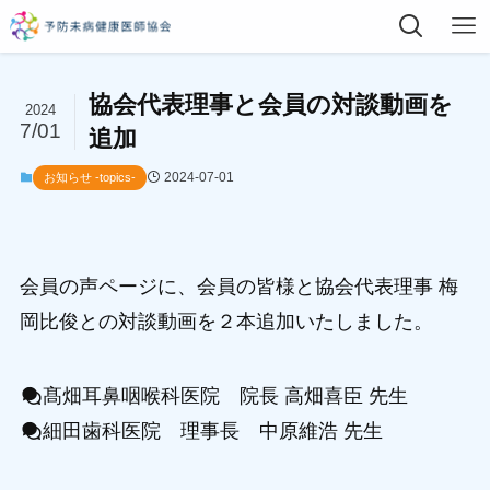
協会代表理事と会員の対談動画を
2024
7/01
追加
2024-07-01
お知らせ -topics-
会員の声ページに、会員の皆様と協会代表理事 梅
岡比俊との対談動画を２本追加いたしました。
髙畑耳鼻咽喉科医院 院長 高畑喜臣 先生
細田歯科医院 理事長 中原維浩 先生